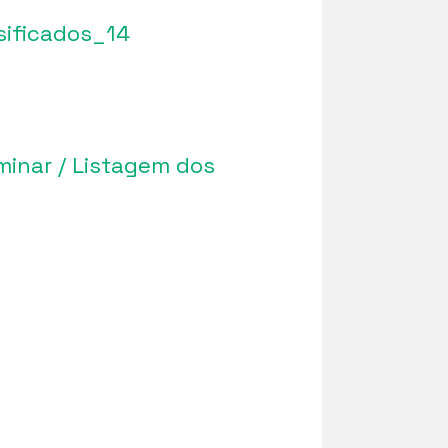
sificados_14
minar / Listagem dos