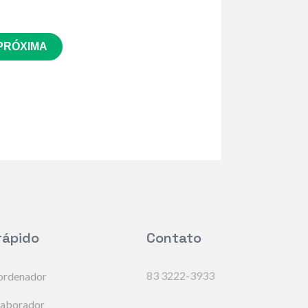
PRÓXIMA
rápido
Contato
83 3222-3933
ordenador
laborador