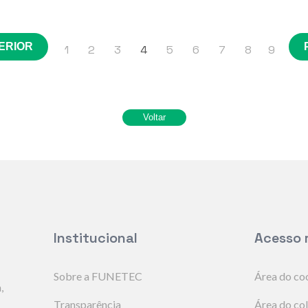
ERIOR
1
2
3
4
5
6
7
8
9
Institucional
Acesso 
Sobre a FUNETEC
Área do co
,
Transparência
Área do co