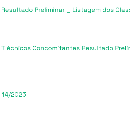
 Resultado Preliminar _ Listagem dos Clas
s T écnicos Concomitantes Resultado Preli
l 14/2023