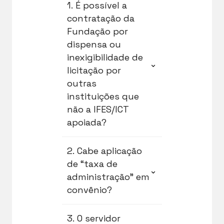
1. É possível a
contratação da
Fundação por
dispensa ou
inexigibilidade de
⌄
licitação por
outras
instituições que
não a IFES/ICT
apoiada?
A contratação da
2. Cabe aplicação
Fundação de Apoio por
de “taxa de
⌄
inexigibilidade ou
administração” em
dispensa de licitação
convênio?
depende de processo
administrativo
A Portaria
3. O servidor
instruído pela