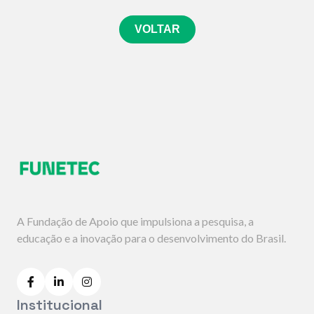
definidos em seu
(docentes e técnicos
191/12 MEC/MCTI.
estatuto. No caso de
administrativos).
VOLTAR
fundação de natureza
privada, caberá ao
Ministério Público
Estadual a sua
autorização de criação,
acompanhamento e
fiscalização.
A Fundação de Apoio que impulsiona a pesquisa, a
educação e a inovação para o desenvolvimento do Brasil.
Institucional