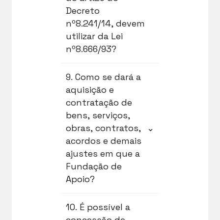
suas normas internas,
moralidade.
3º).
Decreto
comissões, colegiados
nº8.241/14, devem
ou pessoas que ficarão
utilizar da Lei
responsáveis pelo
nº8.666/93?
cumprimento das
funções necessárias à
realização das
O art. 26 do Decreto nº
9. Como se dará a
contratações…”.
8.241/2014 não
aquisição e
determina a utilização
contratação de
dos ritos legais da Lei
bens, serviços,
nº 8.666/93, apenas
obras, contratos,
⌄
exemplifica as
acordos e demais
hipóteses de
ajustes em que a
contratação direta e
Fundação de
no caso do inciso VI,
Apoio?
apresenta como
passíveis de dispensa
de seleção pública e
De forma geral, as
10. É possível a
consequente
Fundações de Apoio
concessão de