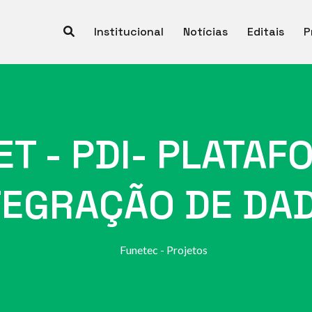
Institucional
Notícias
Editais
P
ET - PDI- PLATAF
TEGRAÇÃO DE DA
Funetec - Projetos